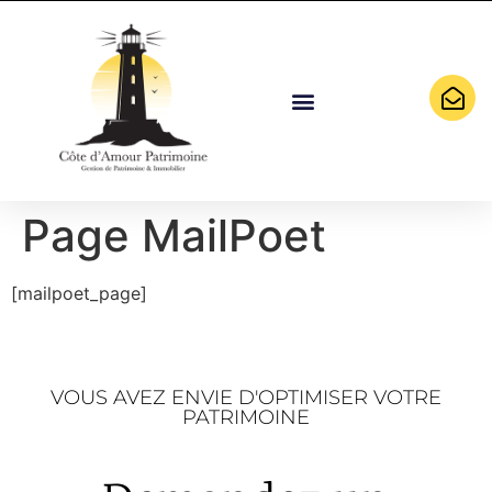
Côte D’Amour Patrimoine
Expertise En Gestion De Patrimoine
Expertise Immobilière
Page MailPoet
[mailpoet_page]
VOUS AVEZ ENVIE D'OPTIMISER VOTRE
PATRIMOINE